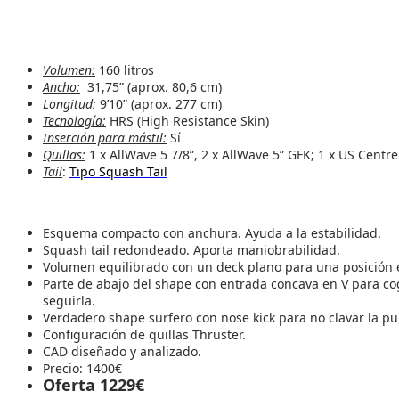
Volumen:
160 litros
Ancho:
31,75” (aprox. 80,6 cm)
Longitud:
9’10” (aprox. 277 cm)
Tecnología:
HRS (High Resistance Skin)
Inserción para mástil:
Sí
Quillas:
1 x AllWave 5 7/8”, 2 x AllWave 5” GFK; 1 x US Centre
Tail
:
Tipo Squash Tail
Esquema compacto con anchura. Ayuda a la estabilidad.
Squash tail redondeado. Aporta maniobrabilidad.
Volumen equilibrado con un deck plano para una posición 
Parte de abajo del shape con entrada concava en V para coge
seguirla.
Verdadero shape surfero con nose kick para no clavar la pu
Configuración de quillas Thruster.
CAD diseñado y analizado.
Precio: 1400€
Oferta 1229€