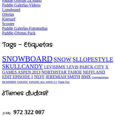
Paddle Ofertas 2a.Mano
Paddle Galerías-Videos
Longboard
Ofertas
Kitesurf
Scooter
Paddle Galerías-Fotografias
Paddle-Ofertas Pack
Tags - Etiquetas
SNOWBOARD
SNOW
SLLOPESTYLE
SKULLCANDY
LEVISBMX
LEVIS
PARCK CITY
X
GAMES ASPEN 2013
NORTHSTAR TAHOE
NEFFLAND
EDIT EPISODE 1
NEFF
JEREMIAH SMITH
BMX
Congratulations
MCMORRIS
FANATIC
FANATIC ALL WAVE 9.1
Thank You
¿Tienes dudas?
972 322 007
(+34)