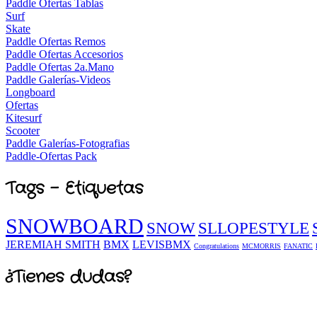
Paddle Ofertas Tablas
Surf
Skate
Paddle Ofertas Remos
Paddle Ofertas Accesorios
Paddle Ofertas 2a.Mano
Paddle Galerías-Videos
Longboard
Ofertas
Kitesurf
Scooter
Paddle Galerías-Fotografias
Paddle-Ofertas Pack
Tags - Etiquetas
SNOWBOARD
SNOW
SLLOPESTYLE
JEREMIAH SMITH
BMX
LEVISBMX
Congratulations
MCMORRIS
FANATIC
¿Tienes dudas?