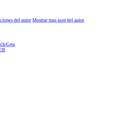
aciones del autor
Mostrar mas post del autor
ech/Gnu
ER