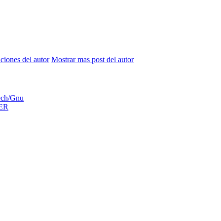
aciones del autor
Mostrar mas post del autor
ech/Gnu
ER