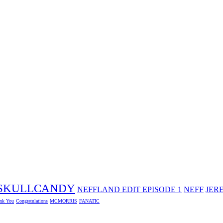
SKULLCANDY
NEFFLAND EDIT EPISODE 1
NEFF
JER
nk You
Congratulations
MCMORRIS
FANATIC