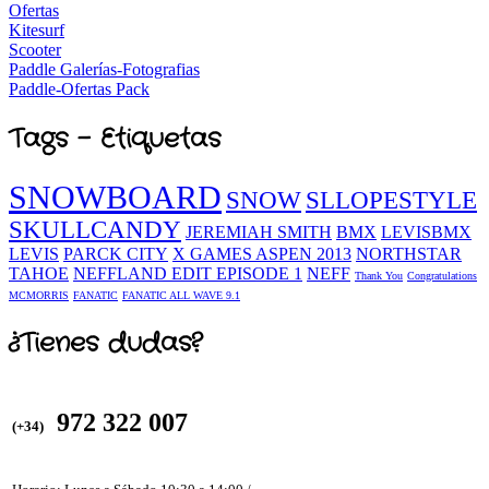
Ofertas
Kitesurf
Scooter
Paddle Galerías-Fotografias
Paddle-Ofertas Pack
Tags - Etiquetas
SNOWBOARD
SNOW
SLLOPESTYLE
SKULLCANDY
JEREMIAH SMITH
BMX
LEVISBMX
LEVIS
PARCK CITY
X GAMES ASPEN 2013
NORTHSTAR
TAHOE
NEFFLAND EDIT EPISODE 1
NEFF
Thank You
Congratulations
MCMORRIS
FANATIC
FANATIC ALL WAVE 9.1
¿Tienes dudas?
972 322 007
(+34)