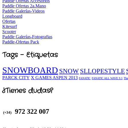
Paddle Ofertas Accesorios
Paddle Ofertas 2a.Mano
Paddle Galerías-Videos
Longboard
Ofertas
Kitesurf
Scooter
Paddle Galerías-Fotografias
Paddle-Ofertas Pack
Tags - Etiquetas
SNOWBOARD
SNOW
SLLOPESTYLE
PARCK CITY
X GAMES ASPEN 2013
FANATIC
FANATIC ALL WAVE 9.1
Tha
¿Tienes dudas?
972 322 007
(+34)