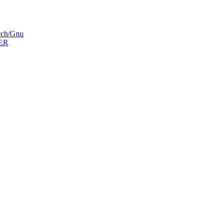
ech/Gnu
ER