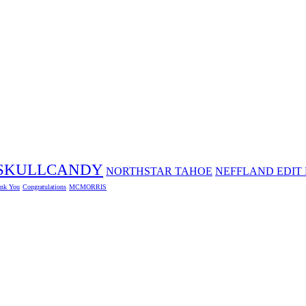
SKULLCANDY
NORTHSTAR TAHOE
NEFFLAND EDIT 
nk You
Congratulations
MCMORRIS