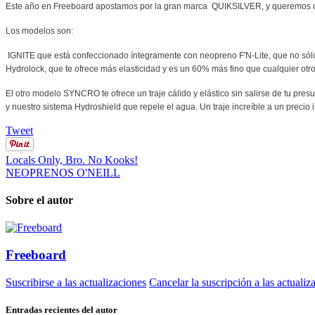
Este año en Freeboard apostamos por la gran marca QUIKSILVER, y queremos q
Los modelos son:
IGNITE que está confeccionado íntegramente con neopreno F'N-Lite, que no sólo e
Hydrolock, que te ofrece más elasticidad y es un 60% más fino que cualquier otro 
El otro modelo SYNCRO te ofrece un traje cálido y elástico sin salirse de tu pr
y nuestro sistema Hydroshield que repele el agua. Un traje increíble a un precio i
Tweet
Locals Only, Bro. No Kooks!
NEOPRENOS O'NEILL
Sobre el autor
Freeboard
Suscribirse a las actualizaciones
Cancelar la suscripción a las actualiz
Entradas recientes del autor