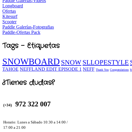
Paddle Galerías-Videos
Longboard
Ofertas
Kitesurf
Scooter
Paddle Galerías-Fotografias
Paddle-Ofertas Pack
Tags - Etiquetas
SNOWBOARD
SNOW
SLLOPESTYLE
TAHOE
NEFFLAND EDIT EPISODE 1
NEFF
Thank You
Congratulations
M
¿Tienes dudas?
972 322 007
(+34)
Horario: Lunes a Sábado 10:30 a 14:00 /
17:00 a 21:00