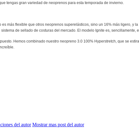
ue tengas gran variedad de neoprenos para esta temporada de invierno.
s más flexible que otros neoprenos superelásticos, sino un 16% más ligero, y la d
sistema de sellado de costuras del mercado. El modelo Ignite es, sencillamente, el 
esupuesto. Hemos combinado nuestro neopreno 3.0 100% Hyperstretch, que se estira 
ncreíble.
aciones del autor
Mostrar mas post del autor