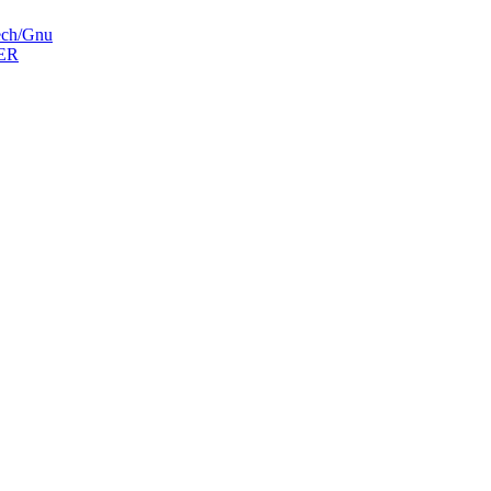
ech/Gnu
ER