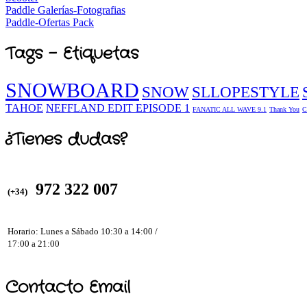
Paddle Galerías-Fotografias
Paddle-Ofertas Pack
Tags - Etiquetas
SNOWBOARD
SNOW
SLLOPESTYLE
TAHOE
NEFFLAND EDIT EPISODE 1
FANATIC ALL WAVE 9.1
Thank You
C
¿Tienes dudas?
972 322 007
(+34)
Horario: Lunes a Sábado 10:30 a 14:00 /
17:00 a 21:00
Contacto Email