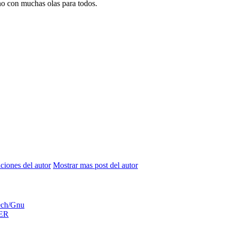
no con muchas olas para todos.
aciones del autor
Mostrar mas post del autor
ech/Gnu
ER