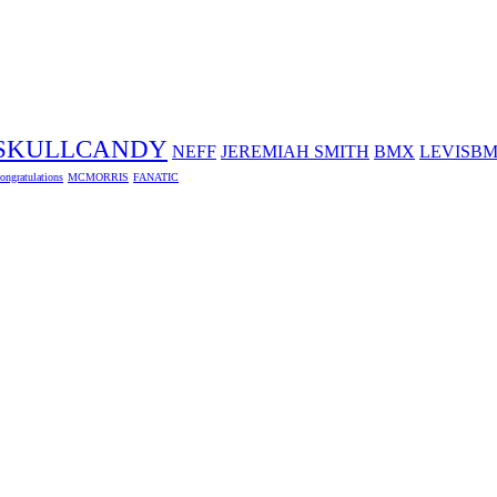
SKULLCANDY
NEFF
JEREMIAH SMITH
BMX
LEVISB
ongratulations
MCMORRIS
FANATIC