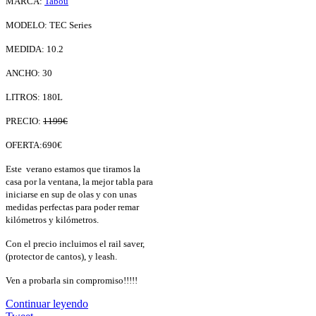
MARCA:
Tabou
MODELO: TEC Series
MEDIDA: 10.2
ANCHO: 30
LITROS: 180L
PRECIO:
1199€
OFERTA:690€
Este verano estamos que tiramos la
casa por la ventana, la mejor tabla para
iniciarse en sup de olas y con unas
medidas perfectas para poder remar
kilómetros y kilómetros.
Con el precio incluimos el rail saver,
(protector de cantos), y leash.
Ven a probarla sin compromiso!!!!!
Continuar leyendo